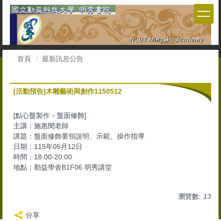
跳
到
主
要
內
容
首頁
最新訊息公告
區
[活動預告]木雕藝術與創作1150512
[點心盤製作－盤面修飾]
主講：施惠閔老師
講題：盤面修飾要領說明、示範、操作指導
日期：115年05月12日
時間：18:00-20:00
地點：勤益學舍B1F06 明秀講堂
瀏覽數:
13
分享