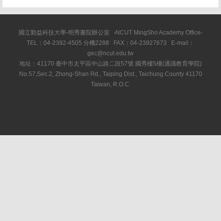
國立勤益科技大學-明秀書院辦公室
‧
NCUT MingSho Academy Office
‧
TEL：04-2392-4505 分機2288 FAX：04-23927673 E-mail：
gec@ncut.edu.tw
地址：41170 臺中市太平區中山路二段57號 國秀樓5樓(通識教育學院)
No.57,Sec.2, Zhong-Shan Rd., Taiping Dist., Taichung County 41170
Taiwan, R.O.C.